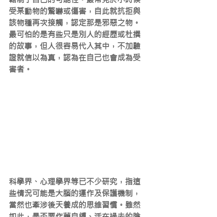
受某動物的驚嚇或傷害，自此就抗拒與
該物種再次接觸，認定那是邪惡之物。
最可怕的是有些只是別人的經歷或杜撰
的故事，但人很容易代入其中，不加驗
證就信以為真，認為在自己也會成為受
害者。
科學界、心理學界等已不少研究，指這
些情況可能是大腦的運作及保護機制，
當然也牽涉後天養成的思維習慣。雖然
如此，是否要作繭自縛、活在過去的陰