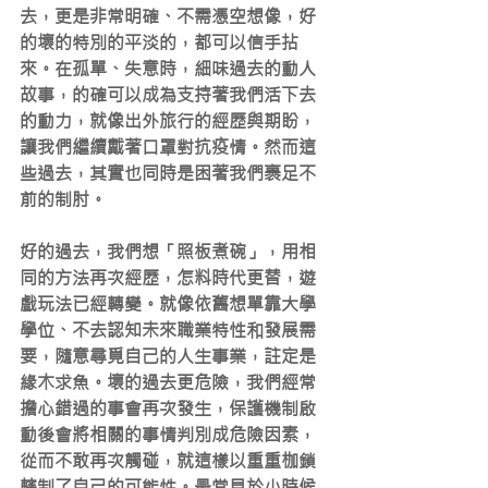
去，更是非常明確、不需憑空想像，好
的壞的特別的平淡的，都可以信手拈
來。在孤單、失意時，細味過去的動人
故事，的確可以成為支持著我們活下去
的動力，就像出外旅行的經歷與期盼，
讓我們繼續戴著口罩對抗疫情。然而這
些過去，其實也同時是困著我們裹足不
前的制肘。
好的過去，我們想「照板煮碗」，用相
同的方法再次經歷，怎料時代更替，遊
戲玩法已經轉變。就像依舊想單靠大學
學位、不去認知未來職業特性和發展需
要，隨意尋覓自己的人生事業，註定是
緣木求魚。壞的過去更危險，我們經常
擔心錯過的事會再次發生，保護機制啟
動後會將相關的事情判別成危險因素，
從而不敢再次觸碰，就這樣以重重枷鎖
轄制了自己的可能性。最常見於小時候