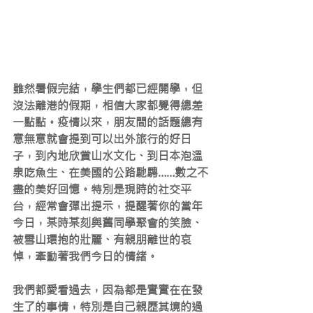
雖然暑假完結，學生們都已經開學，但
沒法離港的假期，相信大家都覺得總差
一點點。疫情以來，朋友間的話題總有
意無意就會提到可以出外旅行的好日
子，到內地欣賞山水文化、到日本泡溫
泉吃魚生、在美國的公路馳騁……數之不
盡的美好回憶。特別是現時的社交平
台，經常會彈出提示，提醒著你的當年
今日，某時某刻與舊同學聚會的笑臉、
被雪山環抱的壯麗、有親朋離世的哀
悼，牽動著我們今日的情緒。
我們都愛看過去，因為都是實實在在發
生了的事情，特別是自己親歷其境的過