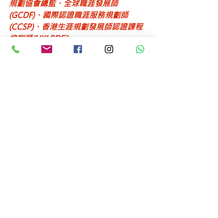
規劃協會總監、全球職涯發展師
(GCDF)、國際認證職涯服務規劃師
(CCSP)、香港生涯規劃發展師認證課程
培訓師(HKLPDFi)​
原文連結：
https://bit.ly/3tl7LUm
查看全部
最新文章