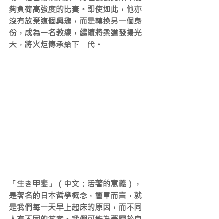
夠負荷高強度的比賽。即使如此，他亦
沒有放棄這個興趣，而是轉換另一個身
份，成為一名教練，繼續將柔道發揚光
大，將火炬傳承給下一代。
「生き甲斐」（中文：活著的意義），
是著名的日本哲學概念，簡單而言，就
是我們每一天早上起床的原因，而不同