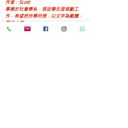
作者：Scott
畢業於社會學系，現從事生涯規劃工
作，希望把所學所想，以文字為載體，
帶給大家。
​原文連結：
https://bit.ly/3z42u5T
查看全部
最新文章