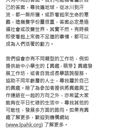
人有不同的答案。我們可能為著屬於自
己的答案，尋找遍地球，從冰川到汗
流，都一無所獲。或許看起來生命的意
義，這幾隻字份量很重，答案必定是造
福社會或改變世界，其實不然。有時候
即使看起上來微不足道的事情，都可以
成為人們活著的動力。
我們協會亦有不同類型的工作坊，例如
提供給中小學生的【興趣 ‧ 萌芽】興趣發
展工作坊，或者自我成長學諮詢服務，
協助不同年齡層的人士，尋找
屬於自己
的興趣。除了為參加者提供將興趣與工
作連結在一起的方向之外，亦希望大家
能夠在平日忙碌的生活中，尋找其他的
可能性，發展多方面的路向。如果有興
趣了解更多，歡迎到機構網站 
(
www.lpahk.org
) 了解
更多。