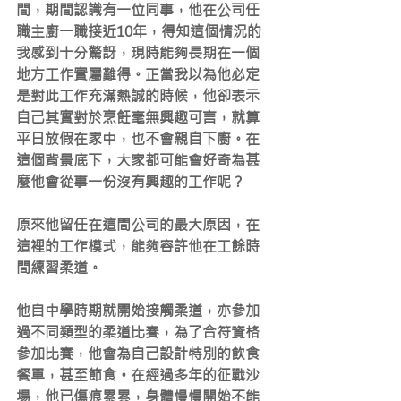
間，期間認識有一位同事，他在公司任
職主廚一職接近10年，得知這個情況的
我感到十分驚訝，現時能夠長期在一個
地方工作實屬難得。正當我以為他必定
是對此工作充滿熱誠的時候，他卻表示
自己其實對於烹飪毫無興趣可言，就算
平日放假在家中，也不會親自下廚。在
這個背景底下，大家都可能會好奇為甚
麼他會從事一份沒有興趣的工作呢？
原來他留任在這間公司的最大原因，在
這裡的工作模式，能夠容許他在工餘時
間練習柔道。
他自中學時期就開始接觸柔道，亦參加
過不同類型的柔道比賽，為了合符資格
參加比賽，他會為自己設計特別的飲食
餐單，甚至節食。在經過多年的征戰沙
場，他已傷痕累累，身體慢慢開始不能