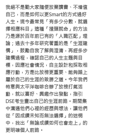
我絕不是勸大家隨便放棄讀書、不增值
自己，而是如何以更Smart的方式過好
人生。現今最常見「有多少分數，就選
擇相應科目」這種「揸頸就命」的方法
乃是源於百年前已有的「人職匹配」理
論；過去十多年研究著重的是「生涯建
構」，鼓勵自我了解與澄清，再經多步
建構過程，確認自己的人生主題與目
標，因應社會情況，自主設計和採取相
應行動，方是比放榜更重要、能夠踏上
屬於自己的生涯的致勝之道。今年我們
特意與太平洋咖啡合辦了放榜打氣活
動，就以喜好、興趣作出發點，指引
DSE考生畫出自己的生涯前路。期間集
中溝通他們心裡的經歷與想法，讓他們
從「因成績未知而無法選擇」的迷惘
中，找出「無論成績如何也會走上」的
更明確個人前路。