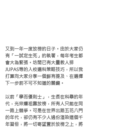
又到一年一度放榜的日子。由於大家仍
有「一試定生死」的執著，每年考生都
會大為緊張。坊間已有大量教人排
JUPAS等的入校選科策略技巧，所以我
打算向大家分享一個鮮有提及、在選擇
下一步前不可不知道的關鍵。
以前「學而優則士」，生長在科舉的年
代，光宗耀祖靠放榜，所有人只能在同
一路上競爭。可是在世界出路五花八門
的年代，卻仍有不少人過份渲染這個千
年習俗，將一切寄望置於放榜之上，將