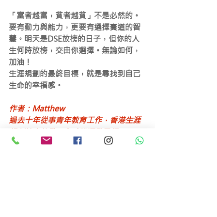
「富者越富，貧者越貧」不是必然的。
要有勤力與能力，更要有選擇賽道的智
慧。明天是DSE放榜的日子，但你的人
生何時放榜，交由你選擇。無論如何，
加油！
生涯規劃的最終目標，就是尋找到自己
生命的幸福感。
作者：Matthew
過去十年從事青年教育工作，香港生涯
規劃協會總監、全球職涯發展師
(GCDF)、國際認證職涯服務規劃師
(CCSP)、香港生涯規劃發展師認證課程
培訓師(HKLPDFi)​
原文連結：
https://bit.ly/3eFnHLn