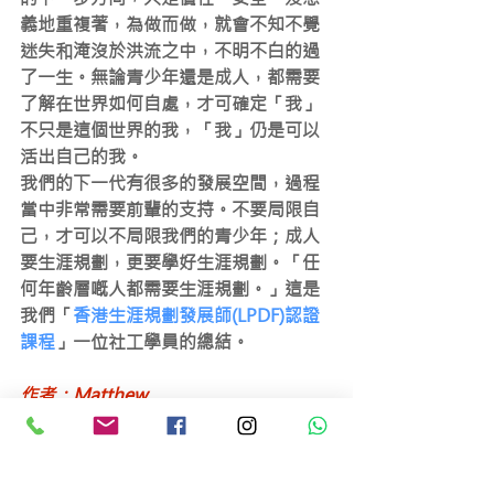
義地重複著，為做而做，就會不知不覺
迷失和淹沒於洪流之中，不明不白的過
了一生。無論青少年還是成人，都需要
了解在世界如何自處，才可確定「我」
不只是這個世界的我，「我」仍是可以
活出自己的我。
我們的下一代有很多的發展空間，過程
當中非常需要前輩的支持。不要局限自
己，才可以不局限我們的青少年；成人
要生涯規劃，更要學好生涯規劃。「任
何年齡層嘅人都需要生涯規劃。」這是
我們「
香港生涯規劃發展師(LPDF)認證
課程
」一位社工學員的總結。
作者：Matthew
過去十年從事青年教育工作，香港生涯
規劃協會總監、全球職涯發展師
(GCDF)、國際認證職涯服務規劃師