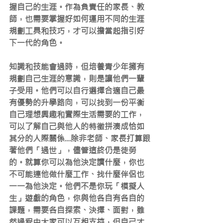
握自己的生涯。作為負責任的家長、教
師，也需要掌握好如何運用不同的生涯
規劃工具和技巧，才可以擔當起指引好
下一代的角色。
知識和技能會過時，但培養青少年擁有
規劃自己生涯的意識，則是讓他們一輩
子受用。他們可以自行選擇合適自己最
有優勢的升學路向，可以找到一份平衡
自己理想興趣和實際生活需要的工作，
可以了解自己與他人的特徵拼湊成恰如
其分的人際關係…除非老師、家長打算跟
著他們「過世」，儘管這終仍是徒勞
的。就算你可以為他決定讀什麼，你也
不可能連他做什麼工作、找什麼伴侶也
一一為他決定。他們不是你玩「模擬人
生」遊戲的角色，你與他各自有各自的
課題，需要各自探索、決擇、面對，雖
然過程中大家可以互相支持，但自己才