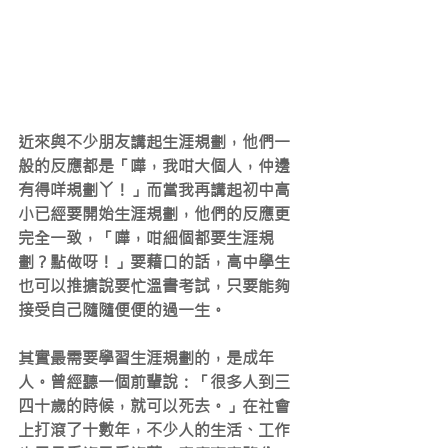
近來與不少朋友講起生涯規劃，他們一
般的反應都是「嘩，我咁大個人，仲邊
有得咩規劃丫！」而當我再講起初中高
小已經要開始生涯規劃，他們的反應更
完全一致，「嘩，咁細個都要生涯規
劃？點做呀！」要藉口的話，高中學生
也可以推搪說要忙溫書考試，只要能夠
接受自己隨隨便便的過一生。
其實最需要學習生涯規劃的，是成年
人。曾經聽一個前輩說：「很多人到三
四十歲的時候，就可以死去。」在社會
上打滾了十數年，不少人的生活、工作