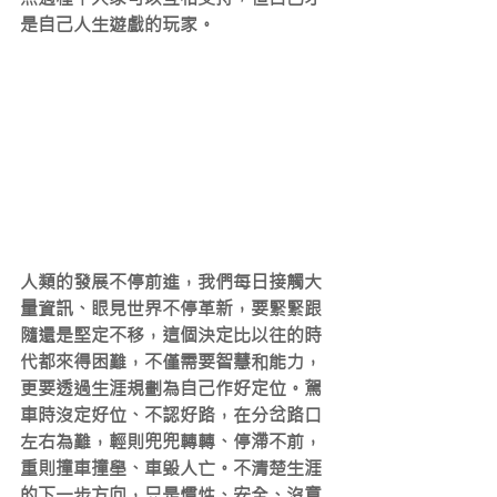
是自己人生遊戲的玩家。
人類的發展不停前進，我們每日接觸大
量資訊、眼見世界不停革新，要緊緊跟
隨還是堅定不移，這個決定比以往的時
代都來得困難，不僅需要智慧和能力，
更要透過生涯規劃為自己作好定位。駕
車時沒定好位、不認好路，在分岔路口
左右為難，輕則兜兜轉轉、停滯不前，
重則撞車撞壆、車毀人亡。不清楚生涯
的下一步方向，只是慣性、安全、沒意