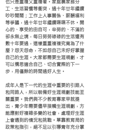
也只是重複又重複著。家庭裏家務分
工、生活習慣等衝突，過十年廿年繼續
吵吵鬧鬧；工作上人事關係、薪酬福利
等爭議，過十年廿年繼續喋喋不休。開
心的、享受的由自可，辛勞的、不滿的
卻永無止境，每日勞勞碌碌的生活還有
數十年要過，這樣重重複複究竟為了什
麼？怨天怨命，不如怨自己未好好掌握
自己的生涯。大家都需要生涯規劃，才
可以構思適合自己、切合實際的下一
步，用僅餘的時間過好人生。
成年人是下一代的生涯中重要的引路人
和同路人，所以裝備好生涯規劃技能至
關重要。我們與不少教育專家早就提
出，青少年需要儘早接觸生涯規劃，方
能應對好複雜多變的社會，處理好生涯
上會遇到的情況和挑戰。單靠教育局的
政策和指引，絕不足以引導青年充分掌