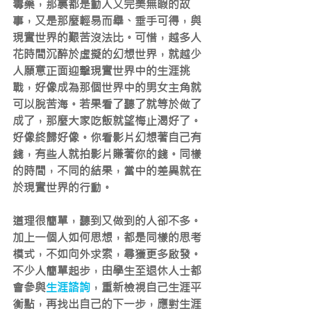
毒藥，那裏都是動人又完美無暇的故
事，又是那麼輕易而舉、垂手可得，與
現實世界的艱苦沒法比。可惜，越多人
花時間沉醉於虛擬的幻想世界，就越少
人願意正面迎擊現實世界中的生涯挑
戰，好像成為那個世界中的男女主角就
可以脫苦海。若果看了聽了就等於做了
成了，那麼大家吃飯就望梅止渴好了。
好像終歸好像。你看影片幻想著自己有
錢，有些人就拍影片賺著你的錢。同樣
的時間，不同的結果，當中的差異就在
於現實世界的行動。
道理很簡單，聽到又做到的人卻不多。
加上一個人如何思想，都是同樣的思考
模式，不如向外求索，尋獲更多啟發。
不少人簡單起步，由學生至退休人士都
會參與
生涯諮詢
，重新檢視自己生涯平
衡點，再找出自己的下一步，應對生涯