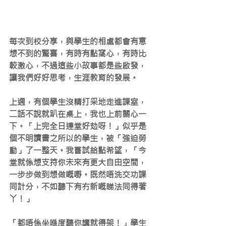
每次到校分享，與學生的相處都會有意
想不到的驚喜，有時有點窩心，有時比
較激心，不過這些小故事都是些啟發，
讓我們好好思考，生涯教育的發展。
上週，有個學生沒精打采地走進課室，
二話不說就趴在桌上，我也上前關心一
下。「上完全日連堂好攰呀！」似乎是
個不明讀書之所以的學生，被「強迫勞
動」了一整天。我嘗試給點希望，「今
堂就係想支持你未來有更大自由空間，
一步步做到想做嘅嘢。既然唔洗交功課
同計分，不如聽下有冇新嘅睇法同得著
丫！」
「都唔係坐喺度聽你講就得架！」學生