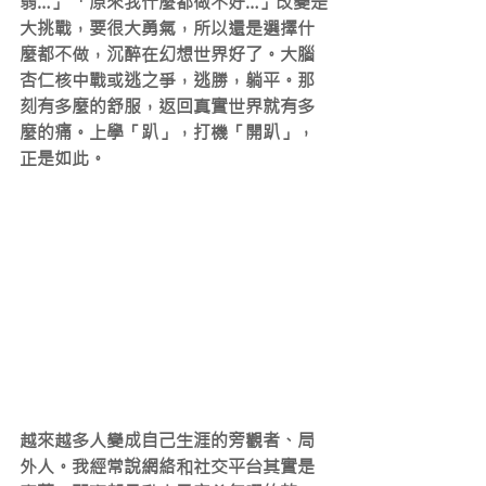
弱…」 「原來我什麼都做不好…」改變是
大挑戰，要很大勇氣，所以還是選擇什
麼都不做，沉醉在幻想世界好了。大腦
杏仁核中戰或逃之爭，逃勝，躺平。那
刻有多麼的舒服，返回真實世界就有多
麼的痛。上學「趴」，打機「開趴」，
正是如此。
越來越多人變成自己生涯的旁觀者、局
外人。我經常說網絡和社交平台其實是