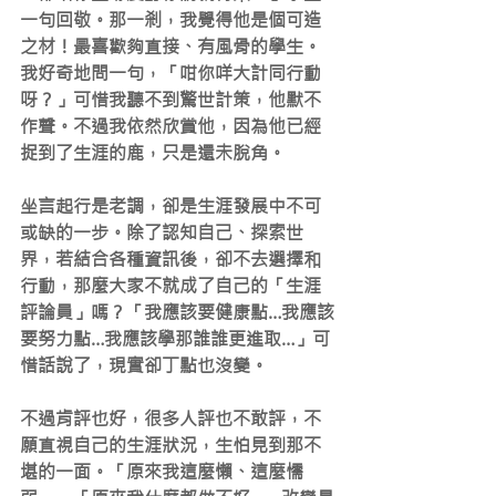
一句回敬。那一剎，我覺得他是個可造
之材！最喜歡夠直接、有風骨的學生。
我好奇地問一句，「咁你咩大計同行動
呀？」可惜我聽不到驚世計策，他默不
作聲。不過我依然欣賞他，因為他已經
捉到了生涯的鹿，只是還未脫角。
坐言起行是老調，卻是生涯發展中不可
或缺的一步。除了認知自己、探索世
界，若結合各種資訊後，卻不去選擇和
行動，那麼大家不就成了自己的「生涯
評論員」嗎？「我應該要健康點…我應該
要努力點…我應該學那誰誰更進取…」可
惜話說了，現實卻丁點也沒變。
不過肯評也好，很多人評也不敢評，不
願直視自己的生涯狀況，生怕見到那不
堪的一面。「原來我這麼懶、這麼懦