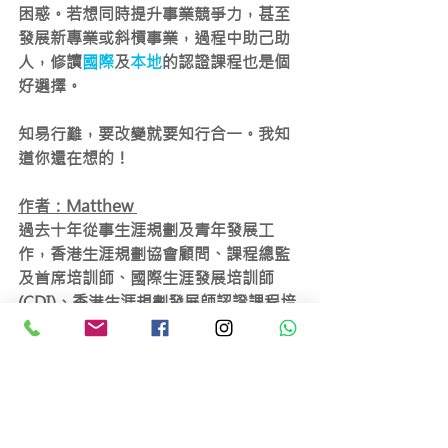
困惑。若想同時提升事業競爭力，甚至
發展新專業或斜槓事業，過程中助己助
人，修讀
國際
及
本地
的認證課程也是個
好選擇。
知易行難，要改變就要知行合一。我知
道你還在想的！
作者：Matthew 
過去十年從事生涯規劃及青年發展工
作，香港生涯規劃協會顧問、課程總監
及首席培訓師、國際生涯發展培訓師
(CDI)、香港生涯規劃發展師認證課程培
訓師(LPDFi)、國際生涯發展諮詢師
(CDA)、國際認證職涯服務規劃師
(CCSP)、全球職涯發展師(GCDF)、特殊
兒童溝通指導師