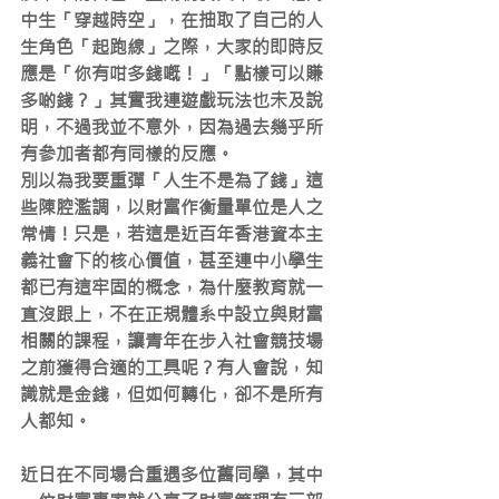
中生「穿越時空」，在抽取了自己的人
生角色「起跑線」之際，大家的即時反
應是「你有咁多錢嘅！」「點樣可以賺
多啲錢？」其實我連遊戲玩法也未及說
明，不過我並不意外，因為過去幾乎所
有參加者都有同樣的反應。
別以為我要重彈「人生不是為了錢」這
些陳腔濫調，以財富作衡量單位是人之
常情！只是，若這是近百年香港資本主
義社會下的核心價值，甚至連中小學生
都已有這牢固的概念，為什麼教育就一
直沒跟上，不在正規體系中設立與財富
相關的課程，讓青年在步入社會競技場
之前獲得合適的工具呢？有人會說，知
識就是金錢，但如何轉化，卻不是所有
人都知。
近日在不同場合重遇多位舊同學，其中