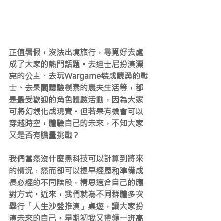
正值暑假，沒法出境旅行，尋覓好去處
成了大家的熱門話題。去迪士尼扮演漂
亮的公主、去玩Wargame裝成驍勇的戰
士、去果園體驗樸素的農夫生活等，都
是最受歡迎的角色體驗活動，因為大家
可將幻想化成現實。但若果有機會可以
穿越時空，體驗自己的未來，不知大家
又是否有膽量挑戰？
我們當然沒什麼黑科技可以計算到將來
的情況，然而卻可以提早經歷和準備成
長必經的不同階段，構思適合自己的應
對方式。近來，我們就為不同群體多次
舉行「人生沙盤推演」桌遊，讓大家扮
演未來的自己。星期初我又帶領一班高