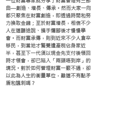
一位財富專家就分享了財富管理有三部
曲—創造、增長、傳承。然而大家一向
都只聚焦在財富創造，即透過時間和努
力換取金錢；至於財富增長，相信不少
人在道聽途說、損手爛腳後才慢慢學
會。而財富承傳，則到近來不少人倉卒
移民，到當地才驚覺遺產稅佔身家近
半，甚至下一代須以現金先支付後領回
時才領會，卻已陷入「兩頭唔到岸」的
境況。對於如何管理財富一竅不通，卻
以此為人生的衡量單位，難道不有點矛
盾和諷刺嗎？