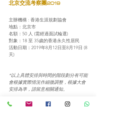
北京交流考察團2019
主辦機構 : 香港生涯規劃協會
地點：北京市
名額：50 人 (需經過面試輪選)
對象：18 至 35歲的香港永久性居民
活動日期
：
2019
年8月12日至8月19日 (8
天)
*
以上具體安排與時間的階段劃分有可能
會根據實際情況作細微調整，根據大會
安排為準，請留意相關通知。
活動詳情
擬定行程內容：
💡
親身探索
：城市定向、考察八達嶺長
城、企業參訪