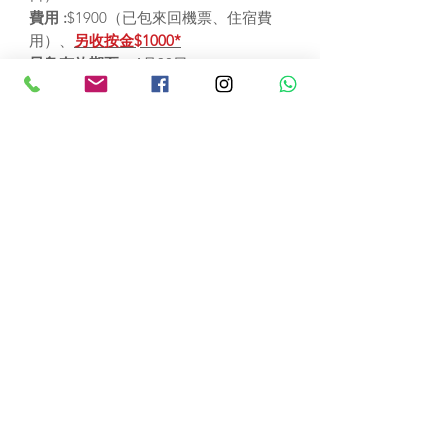
費用 :
$1900（已包來回機票、住宿費
用）、
另收按金$1000*
早鳥有效期至：
4月30日
報名：
http://bit.ly/39V4r8n
詳細資料：
https://bit.ly/2tF289i
精彩回顧片段：
請按此
獨一無二的實習體驗
了解當地職場文化，認識當地行業發展
2019年之部分實習機構名單
透過實習機構
了解專業服務行業的發展
及定位
，探討
行業現況及前景
，進一步
1. 第一太平戴維斯物業顧問（北京）有
加深對內地職場文化、就業及行業發展
出發前及回程後活動
限公司 興利財富物業管理分公司
：
的認識
。
第一太平戴維斯屬英國倫敦上市公司
1. 「把握機遇」專業訓練營
5月16-17日
Savills plc旗下，於全球多地開設辦事
過往實習參加者分享
2. 啟動禮 暨 專業服務行業工作坊、「一
獲取工作技能，建立深厚友誼
處。
分公司管理北京多個物業，包括位
國兩制」講座
5月30日
從實習崗位工作中獲得
不同的工作技
於北京CBD的財富金融中心（FFC），
「在這一次的北京實習團，我努力把
3. 成果總結及公眾分享會
8月15日
能
：如文書技巧、產品營銷、項目營運
並為客戶提供商用、零售、住宅和休閒
握每次機會與不同專業人士交流，而
活動獲青年發展委員會的「青年內地實
等。同時透過實習
接觸各式各樣的人
：
方面的諮詢服務；
實習生有機會參與多
我最印象深刻的是酒宴的那天。很多
習資助計劃」資助