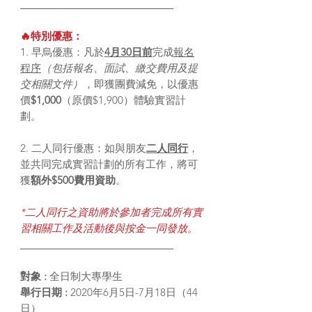
🔥特別優惠：
1. 早烏優惠：凡於
4月30日前
完成
報名
程序
（包括報名、面試、繳交費用及提
交相關文件）
，即獲團費減免，以優惠
價
$1,000
（原價$1,900）體驗實習計
劃。
2. 二人同行優惠：如與朋友
二人同行
，
並共同完成實習計劃的所有工作，將可
獲
額外$500費用資助
。
*二人同行之資助將於參加者完成所有實
習相關工作及活動後與按金一同發放。
對象 :
全日制大專學生
舉行日期 :
2020年6月5日-7月18日（44
日）