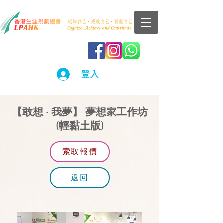
登入
【敢想 ‧ 我夢】
夢想家工作坊
​(輕黏土版)
索取報價
返回