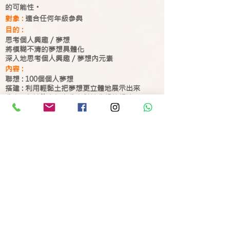
的可能性。
對象 :
適合任何年級參與
目的 :
思考個人興趣／夢想
將模糊不清的夢想具體化
深入地思考個人興趣／夢想內元素
內容 :
聯想 : 100個個人夢想
搭建 : 利用輕黏土把夢想更立體地展示出來
分享 : 與其他參加者分享對於夢想的想法
時間 :
約1.5 - 2小時
活動分類
索取報價
發展自我潛能
掌握升就技巧 及 全人發展
發
掌
展
握