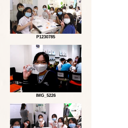
P1230785
IMG_5226