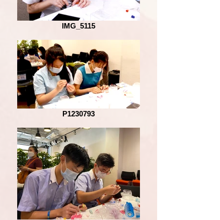
IMG_5115
P1230793