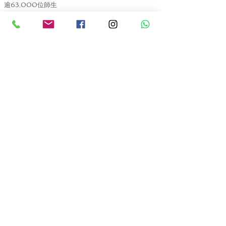
逾63,000位師生
培訓逾380專業助人者
​每年舉辦逾2
,000場生涯規劃活動
了解更多
​電話 :
(852) 3169 9208