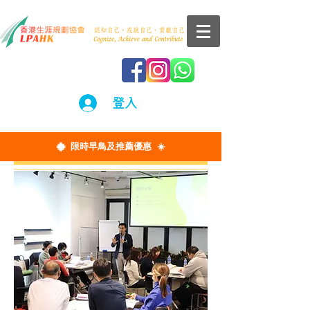
登入
☀️
限時早鳥及推薦優惠 ☀️
促使青年持續認識自我，發展個人潛能