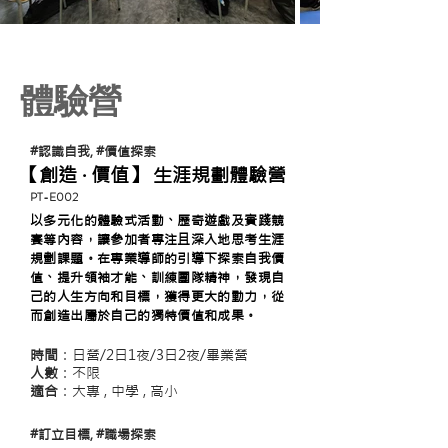
體驗營
#認識自我, #價值探索
【創造 ‧ 價值】 生涯規劃體驗營
PT-E002
以多元化的體驗式活動、歷奇遊戲及實踐競
賽等內容，讓參加者專注且深入地思考生涯
規劃課題。在專業導師的引導下探索自我價
值、提升領袖才能、訓練團隊精神，發現自
己的人生方向和目標，獲得更大的動力，從
而創造出屬於自己的獨特價值和成果。
時間
：日營/2日1夜/3日2夜/畢業營
人數
：不限
適合
：大專 , 中學 , 高小
#訂立目標, #職場探索