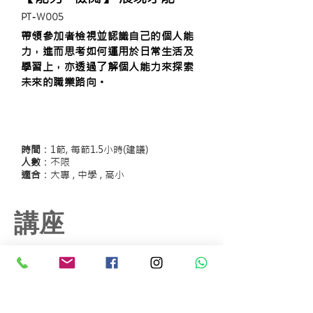
​PT-W005
帶領參加者檢視並認識自己的個人能
力，進而思考如何運用於日常生活及
學習上，亦透過了解個人能力來探索
未來的職業路向。
時間
：1節, 每節1.5小時(建議)
人數
：不限
適合
：大專 , 中學 , 高小
講座
#生命教育, #正向思維
【生命 ‧ 無價】 學習應對逆境
​PT-S001
透過與傷健人士面對面的分享， 讓參加者從