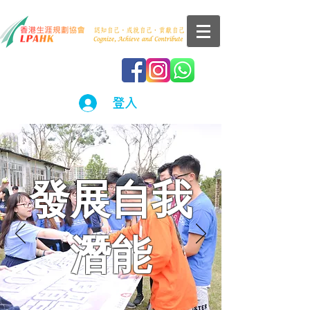
登入
​發展自我
潛能