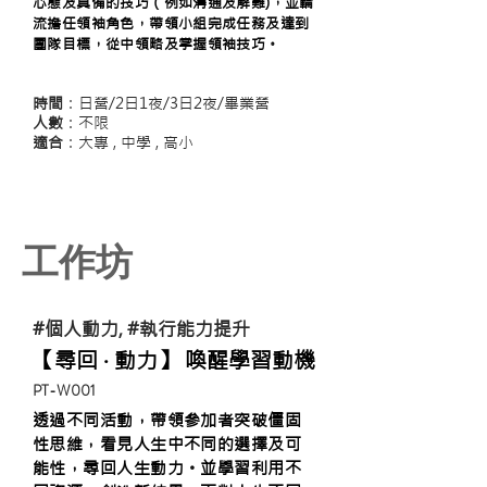
心態及具備的技巧（例如溝通及解難)，並輪
流擔任領袖角色，帶領小組完成任務及達到
團隊目標，從中領略及掌握領袖技巧。
時間
：日營/2日1夜/3日2夜/畢業營
人數
：不限
適合
：大專 , 中學 , 高小
工作坊
#個人動力, #執行能力提升
【尋回 ‧ 動力】 喚醒學習動機
​PT-W001
透過不同活動，帶領參加者突破僵固
性思維，看見人生中不同的選擇及可
能性，尋回人生動力。並學習利用不