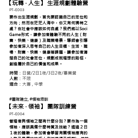
【玩轉 ‧ 人生】 生涯規劃體驗營
​PT-E003
要作出生涯規劃，首先要認識自己的定位和
方向；然而在茫茫人海中，你又有何獨特之
處？在社會中應該如何自處？我們將以Soci
Game形式，讓參加者體驗不同的人生（財
富、快樂、健康）及職業場景，導師會引導
參加者深入思考自己的人生目標、生活、職
場、財富、快樂、健康等課題，讓參加者清
楚自己的社會定位，規劃成就理想的路徑，
創造屬於自己的價值和成果。
時間
：日營/2日1夜/3日2夜/畢業營
人數
：不限
適合
：大專 , 中學
#團隊建立, #領袖培訓
【未來 ‧ 領袖】 團隊訓練營
​PT-E004
管理者與領袖之間有什麼分別？要作為一個
領袖，應該具備什麼特質及技能？透過２日
１夜的體驗，參加者會學習有關領袖應有的