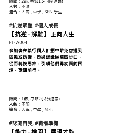
時間
：2節, 每節1.5小時(建議)
人數
：不限
適合
：大專 , 中學 ,
SEN 學生
#抗逆解難, #個人成長
【抗逆 ‧ 解難】 正向人生
​PT-W004
參加者在執行個人計劃中難免會遇到
困難或妨礙，透過認識逆境四步曲，
從而轉換思維，引領他們勇於面對困
境，砥礪前行。
時間
：1節, 每節2小時(建議)
人數
：不限
適合
：大專 , 中學 , 高小
#認識自我, #職場準備
【能力 ‧ 檢閱】 展現才能