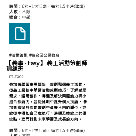
時間
：6節+1次活動，每節1.5小時(建議)
人數
：不限
適合
：中學
#活動策劃, #德育及公民教育
【義事 ‧ Easy】 義工活動策劃師
訓練班
PT-T002
參加者學習由零開始，策劃整個義工活動。
從義工服務中學習活動策劃技巧、了解受眾
需求、運用協作、溝通及解決問題能力與小
組合作能力，並從挑戰中提升個人技能。 參
加者透過於活動策劃中負責不同的崗位，亦
能從中得知自己在執行、溝通及技能上的優
缺點。進而找到未來學習及成長的方向。
時間
：6節+1次活動，每節1.5小時(建議)