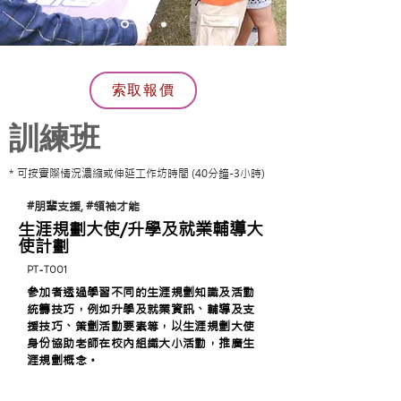
索取報價
​訓練班
*
可按實際情況濃縮或伸延工作坊時間 (40分鐘-3小時)
#朋輩支援, #領袖才能
生涯規劃大使/升學及就業輔導大
使計劃
PT-T001
參加者透過學習不同的生涯規劃知識及活動
統籌技巧，例如升學及就業資訊、輔導及支
援技巧、策劃活動要素等，以生涯規劃大使
身份協助老師在校內組織大小活動，推廣生
涯規劃概念。