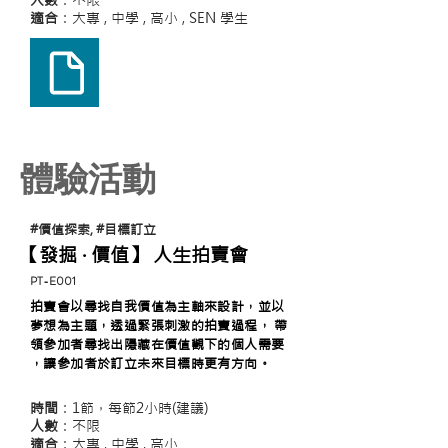
人數
：不限
適合
：大專 , 中學 , 高小
, SEN 學生
體驗活動
#價值探索, #目標訂立
【發掘 ‧ 價值】 人生拍賣會
​PT-E001
拍賣會以尋找自我價值為主軸來設計，並以
夢想為主題，透過緊張刺激的拍賣過程， 帶
領參加者尋找出隱藏在價值觀下的個人需要
，讓參加者於訂立未來目標時更有方向。
時間
：1節，每節2小時(建議)
人數
：不限
適合
：大專 , 中學 , 高小