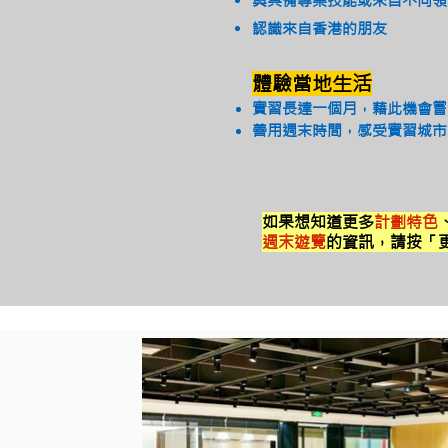
與具備專業技能或來自不同領
認識來自香港的朋友
體驗當地生活
實習長達一個月，藉此機會嘗
善用週末時間，感受實習城市
如果想知道更多
計劃特色
週末遊覽
的資訊，請按「