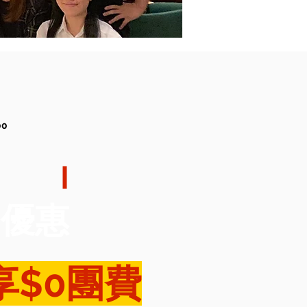
0
鳥優惠
享$0團費