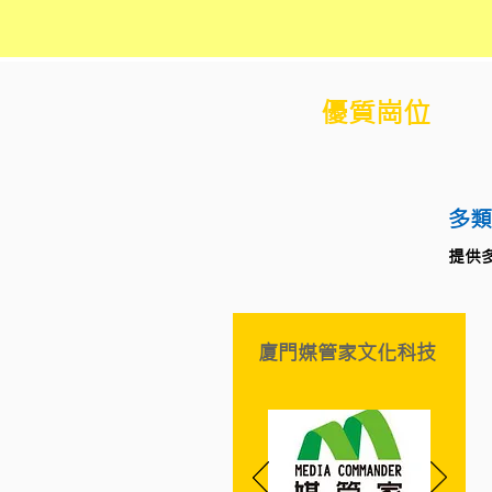
優質崗位
多類
提供
優質崗位
廈門媒管家文化科技
多類