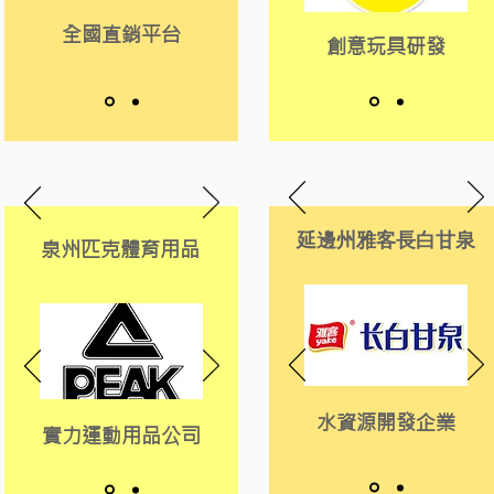
多於實習名額之相關行業實習崗位予參加者選擇
（以下為往年提供實
全國直銷平台
創意玩具研發
中國銀行天津分行
Inside藝術空間
延邊州雅客長白甘泉
銀行業龍頭
少見藝術崗位
泉州匹克體育用品
水資源開發企業
實力運動用品公司