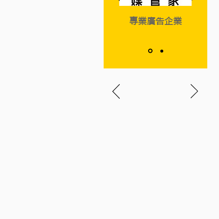
提供
專業廣告企業
天津嘉里匯
世界一流物業投資及發
展公司