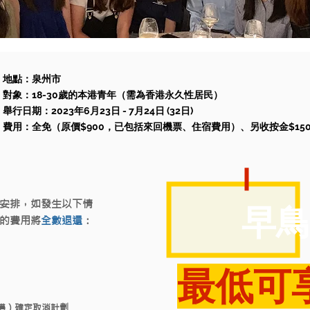
地點：泉州市
對象：18-30歲的本港青年（需為香港永久性居民）
舉行日期：2023年6月23日 - 7月24日 (32日)
費用：全免（原價$900，已包括來回機票、住宿費用）、另收按金$150
安排，
如發生以下情
早
的費用將
全數退還
：
​最低可
構）確定取消計劃