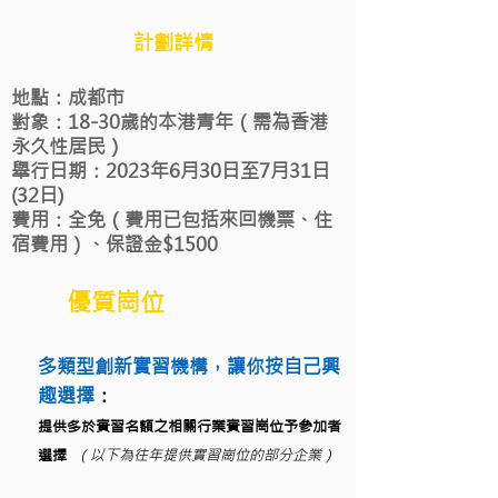
計劃詳情
地點：成都市
對象：18-30歲的本港青年（需為香港
永久性居民）
舉行日期：2023年6月30日至7月31日
(32日)
費用：全免（費用已包括來回機票、住
宿費用）、保證金$1500
優質崗位
多類型創新實習機構，讓你按自己興
趣選擇
：
提供多於實習名額之相關行業實習崗位予參加者
選擇
（以下為往年提供實習崗位的部分企業）