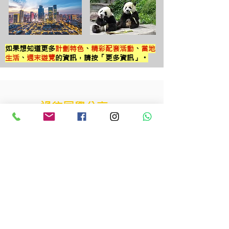
如果想知道更多
計劃特色
、
精彩配套活動
、
當地
生活
、
週末遊覽
的資訊，請按「更多資訊」。
過往同學分享
「此次實習中我深刻地體會自己於實戰
工作中的不足，
學會需要多付出、更認
真對待工作，從中建立良好的習慣和鞏
固正面的工作態度
。
我來實習之前，對自己的未來路向有所
疑問；經過這一個月，我得出了清晰的
答案：我的理想職業還是當一個教育