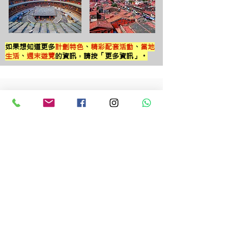
如果想知道更多
計劃特色
、
精彩配套活動
、
當地
生活
、
週末遊覽
的資訊，請按「更多資訊」。
過往同學分享
「泉州的生活沒有像香港的急速，人們都
崇尚慢活，例如上班有午睡時間，可以讓
員工在繁忙的工作中得到適當的調節。
我
最大的收
獲和最難忘的是認識到泉州、體
驗到當地的職場文化和認識了一班志同道
合的好朋友
。回港後，我會介紹泉州給身
邊的人。泉州景色優美，有著很多歷史古
跡和文化，再且它現在還在不斷發展，相
信在不久的將來，它也會像一線城市一樣