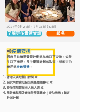
2023年6月23日 - 7月24日 (32日)
了解更多實習資訊
報名
📢
疫情安排
因應目前情況實習計劃將作出以下安排，
如發
生以下情況，是次實習計劃將取消，所繳交的
費用將
全數退還
：
香港及當地關口封閉 或
保安局對當地發出黑色旅遊警示 或
香港限制該省市人民入境 或
民政事務局及青年發展委員會（資助機構）確定
取消計劃