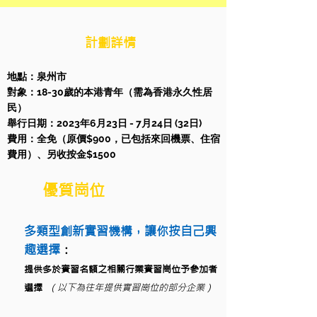
計劃詳情
地點：泉州市
對象：18-30歲的本港青年（需為香港永久性居
民）
舉行日期：2023年6月23日 - 7月24日 (32日)
費用：全免（原價$900，已包括來回機票、住宿
費用）、另收按金$1500
優質崗位
多類型創新實習機構，讓你按自己興
趣選擇
：
提供多於實習名額之相關行業實習崗位予參加者
選擇
（以下為往年提供實習崗位的部分企業）