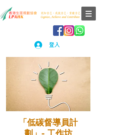
登入
「低碳督導員計
劃」- 工作坊