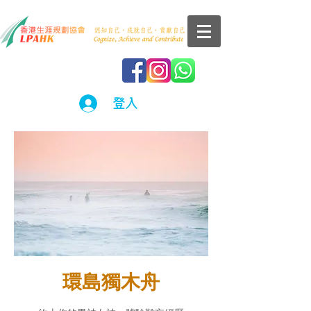
登入
環島獨木舟