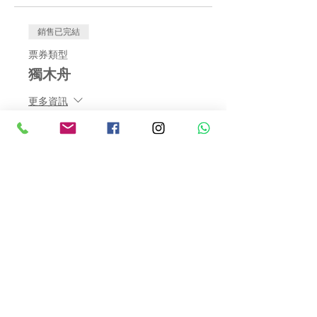
銷售已完結
票券類型
獨木舟
更多資訊
價格
US$0.00
分享此活動
​電話 :
(852) 3169 9208