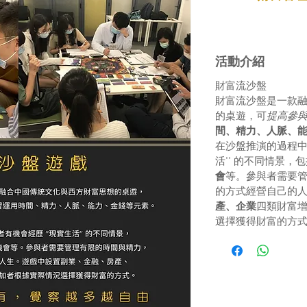
活動介紹
財富流沙盤
財富流沙盤是一款
的桌遊，可
提高參
間、精力、人脈、
在沙盤推演的過程中
活'' 的不同情景，
會
等。參與者需要
的方式經營自己的
產、企業
四類財富
選擇獲得財富的方