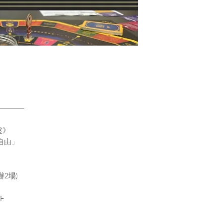
————
盤》
自由」
辦2場)
F