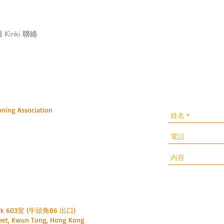
Kinki 聯絡
ng Association
k 603室 (牛頭角B6 出口)
et, Kwun Tong, Hong Kong