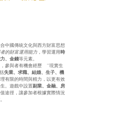
融合中國傳統文化與西方財富思想
與者的財富運用能力
，學習運用
時
能力、金錢
等元素。
，參與者有機會經歷 ''現實生
包括
失業、求職、結婚、生子、機
管理有限的時間與精力，以更有效
人生。遊戲中設置
副業、金融、房
增值途徑，讓參加者根據實際情況
式。