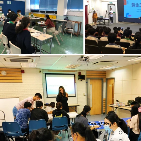
Top of Page
其他