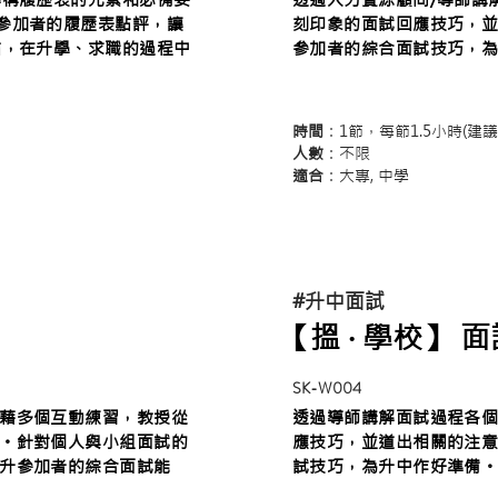
參加者的履歷表點評，讓
刻印象的面試回應技巧，
點，在升學、求職的過程中
參加者的綜合面試技巧，
時間
：1節，每節1.5小時(建議
人數
：不限
適合
：大專, 中學
#升中面試
【搵 ‧ 學校】 
SK-W004
藉多個互動練習，教授從
透過導師講解面試過程各
。針對個人與小組面試的
應技巧，並道出相關的注
升參加者的綜合面試能
試技巧，為升中作好準備