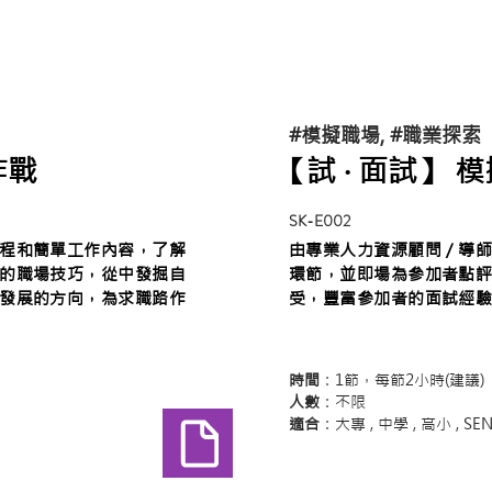
#模擬職場, #職業探索
作戰
【試 ‧ 面試】
SK-E002
程和簡單工作內容，了解
由專業人力資源顧問 / 
的職場技巧，從中發掘自
環節，並即場為參加者點
發展的方向，為求職路作
受，豐富參加者的面試經
時間
：1節，每節2小時(建議)
人數
：不限
適合
：大專 , 中學 , 高小
, SE