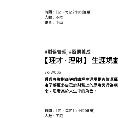
時間
：1節，每節2小時(建議)
人數
：不限
適合
：中學
#財務管理, #習慣養成
【理才 ‧ 理財】 生涯
SK-W005
透過專業財商導師講解生涯規劃與資源運
者了解更多自己於財務上的思考與行為模
念，思考其於人生中的角色。
時間
：1節，每節1.5小時(建議)
人數
：不限