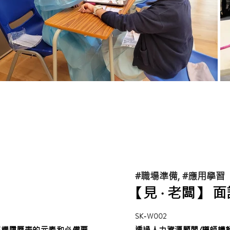
#職場準備, #應用學習
【見 ‧ 老闆】 
SK-W002
解構履歷表的元素和必備要
透過人力資源顧問/導師講