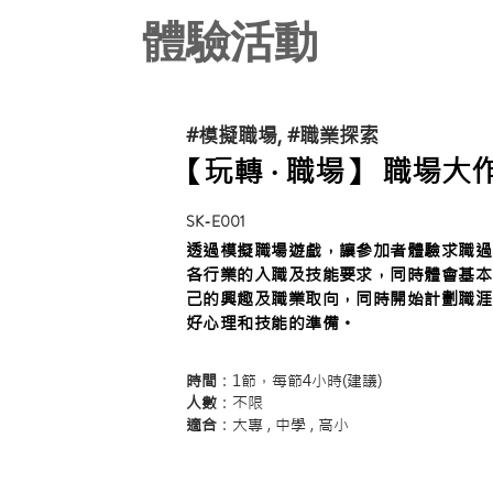
體驗活動
#模擬職場, #職業探索
【玩轉 ‧ 職場】 職場大
SK-E001
透過模擬職場遊戲，讓參加者體驗求職過
各行業的入職及技能要求，同時體會基本
己的興趣及職業取向，同時開始計劃職涯
好心理和技能的準備。
時間
：1節，每節4小時(建議)
人數
：不限
適合
：大專 , 中學 , 高小