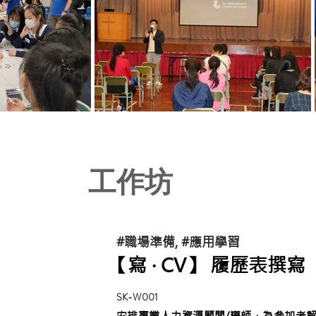
工作坊
#職場準備, #應用學習
【寫 ‧ CV】 履歷表撰寫
SK-W001
安排專業人力資源顧問/導師，為參加者