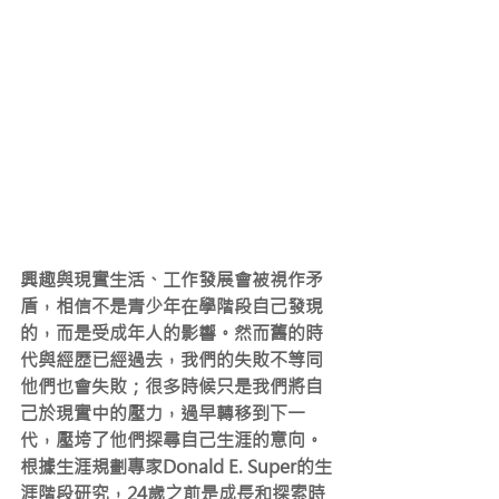
興趣與現實生活、工作發展會被視作矛
盾，相信不是青少年在學階段自己發現
的，而是受成年人的影響。然而舊的時
代與經歷已經過去，我們的失敗不等同
他們也會失敗；很多時候只是我們將自
己於現實中的壓力，過早轉移到下一
代，壓垮了他們探尋自己生涯的意向。
根據生涯規劃專家Donald E. Super的生
涯階段研究，24歲之前是成長和探索時