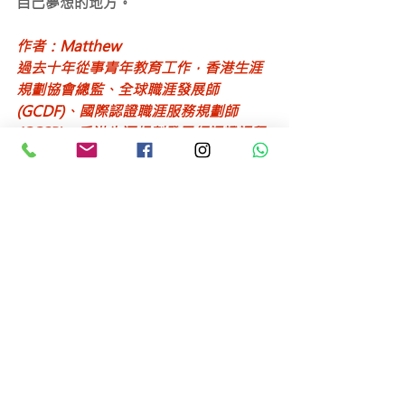
自己夢想的地方。
作者：Matthew
過去十年從事青年教育工作，香港生涯
規劃協會總監、全球職涯發展師
(GCDF)、國際認證職涯服務規劃師
(CCSP)、香港生涯規劃發展師認證課程
培訓師(HKLPDFi)​
原文連結：
https://bit.ly/3xi32mX
查看全部
最新文章