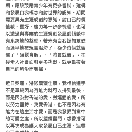
期，應該鼓勵青少年有更多嘗試，建構
和發展自我概念和對世界的認知。期間
需要具有生涯規劃的意識，對自己的價
值觀、喜好、能力等一步步梳理，也可
以透過與專業的生涯規劃發展師傾談中
有系統地的整理。若未有自我認知基礎
而過早地被現實壓垮了，從少時候就習
慣了「睇餸食飯」、「將貨就價」，往
後步入社會面對更多挑戰，就更難按著
自己的所愛而發揮。
近日奧運，港隊屢獲佳績，我相信選手
不是單純因為有能力就可以拼到最後，
而是因為對香港的愛、對運動的愛，所
以努力堅持。我愛香港，也不是因為有
能力在這生活才愛，而是我發掘到當中
的可愛之處，所以繼續奮鬥，想香港可
以再次成為讓大家發展自己生涯、追尋