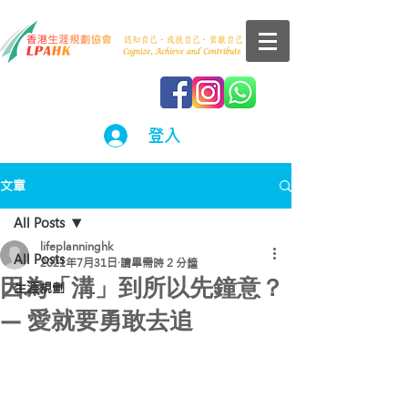
登入
文章
All Posts
lifeplanninghk
All Posts
2021年7月31日
讀畢需時 2 分鐘
因為「溝」到所以先鐘意？
生涯規劃
— 愛就要勇敢去追