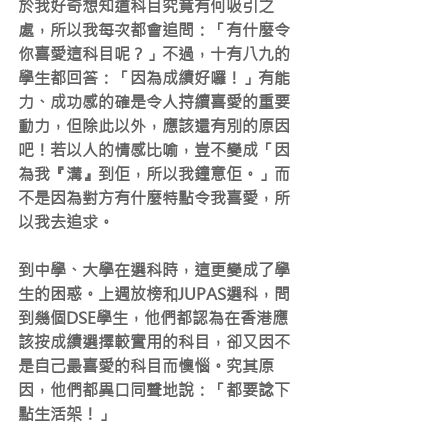
於我好奇想知道科目究竟有何吸引之
處，所以我每次都會追問：「有什麼令
你喜愛這科目呢？」不過，十有八九的
學生都回答：「因為成績好囉！」有能
力、成功感的確是令人持續喜愛的重要
動力，但除此以外，應該還有別的原因
吧！若以人的情感比喻，豈不變成「因
為我『溝』到佢，所以我鐘意佢。」而
不是因為對方有什麼特點令我喜愛，所
以我去追求。
到中學、大學在選科時，這更變成了學
生的困惑。上週放榜和JUPAS選科，問
到幾個DSE學生，他們都認為在香港應
該按成績選擇較實用的科目，卻又因不
是自己最喜愛的科目而懊惱。究其原
因，他們都異口同聲地說：「都要諗下
點生活架！」