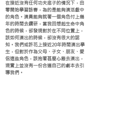
在接近沒有任何功夫底子的情況下，由
零開始學習詠春，為的是能夠演活戲中
的角色。演員能夠就著一個角色付上幾
年的時間去鑽研，當我回想起生命中角
色的時候，卻發現對於在不同位置上，
該如何演出的時候，卻沒有很大的認
知。我們或許花上接近20年時間演出學
生，但對於作為父母、子女、朋友、愛
侶這些角色，該抱著甚麼心態去演出，
現實上並沒有一份合適自己的劇本去引
導我們。