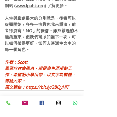
網站 (
www.lpahk.org
) 
了解更多。
人生與戲劇最大的分別就是，後者可以
從頭開始，多多一次靠你我來重演，前
者卻沒有「NG」的機會。雖然錯過的不
能夠重來，但我們可以知道下一次，可
以如何做得更好，如何去演活生命中的
每一個角色。
作者：Scott
畢業於社會學系，現從事生涯規劃工
作，希望把所學所想，以文字為載體，
帶給大家。
​原文連結：
https://bit.ly/3BQyHiT