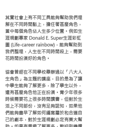
其實社會上有不同工具能夠幫助我們理
解在不同時間點上，擔任著甚麼角色，
當中每個角色佔人生多少位置。例如生
涯規劃專家 Donald E. Super生涯彩虹
圖 (Life-career rainbow)，能夠幫助到
我們整理，人生在不同時間段上，需要
花時間扮演好的角色。
協會曾經在不同學校舉辦過以「八大人
生角色」為主題的講座，目的是為了讓
中學生能夠了解更多，除了學生以外，
還有甚麼角色他正在扮演。青少年很多
時候需要花上很多時間讀書，但對於生
活上不同部份，沒有足夠認知，如果他
們能夠盡早了解如何編寫屬於和合適自
己的劇本，對於生涯規劃必定有莫大幫
助。如果有興趣了解更多，歡迎到
機構