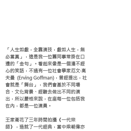
「人生如戲，全靠演技，戲如人生，無
必當真」，這是我一位舊同事常掛在口
邊的「金句」。看起來像是一個漫不經
心的笑話，不過有一位社會學家厄文·高
夫曼  (Erving Goffman)，曾經提出，社
會就是「舞台」，我們會基於不同場
合、文化背景、經驗去做出不同的演
出，所以嚴格來說，在座每一位包括我
在內，都是一位演員。
王家衛花了三年時間拍攝《一代宗
師》，造就了一代經典，當中梁朝偉亦