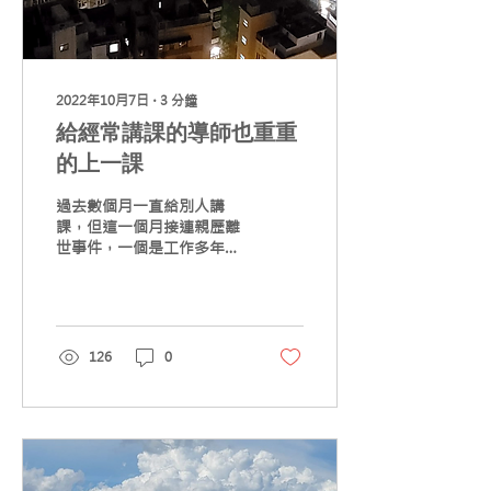
2022年10月7日
∙
3
分鐘
給經常講課的導師也重重
的上一課
過去數個月一直給別人講
課，但這一個月接連親歷離
世事件，一個是工作多年的
戰友，一個是同伴廿年的密
友，讓我的生涯也重重的上
了一堂反思課。 我們生涯規
劃課程中有一個選擇題給學
員：一份年薪過百萬的工
126
0
作、一份收入不太穩定的工
作。一開始有近九成的學員
選擇前者，但當我提供更多
資訊時，大家...