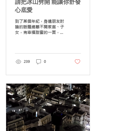
請把冰山劈開 能讓你舒發
心底愛
到了某個年紀，身邊朋友討
論的話題總離不開家庭、子
女，有幸福甜蜜的一面，也
不乏一些怨氣，愛恨交纏。
原因林林種種，但離不開
「期望落差」四個字。 「我
哋男人做大事，辛苦做嘢養
家都算，我老婆仲成日我嘈
239
0
屋企啲雞毛蒜皮事，有咗仔
女之後仲多嘢煩，真係身不
由己！」幾個男人唊一啖啤
酒、嘆一口...