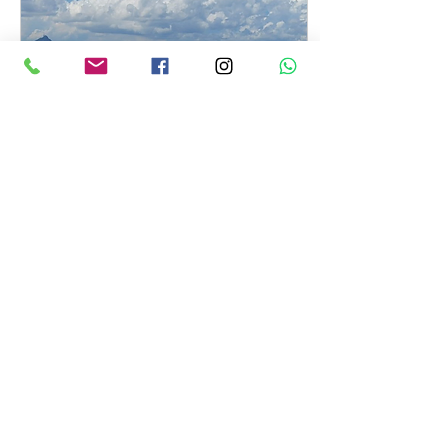
2022年10月3日
∙
3
分鐘
生涯發展迫在眉睫 盡快
「0+0」無庸置疑
疫情近三年，近日「0+3」
的安排雖可喜，但更多人期
盼的是盡快復常通關，讓外
國旅客自由來港，振興經
濟，重現國際大都會的風
采。然而除了出入境，生涯
發展也需要盡快「0+0」，
方可讓社會與人才同步發
152
0